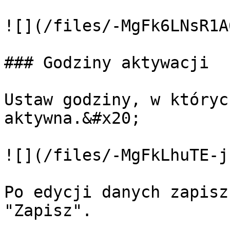
![](/files/-MgFk6LNsR1A
### Godziny aktywacji

Ustaw godziny, w któryc
aktywna.&#x20;

![](/files/-MgFkLhuTE-j
Po edycji danych zapisz
"Zapisz".
