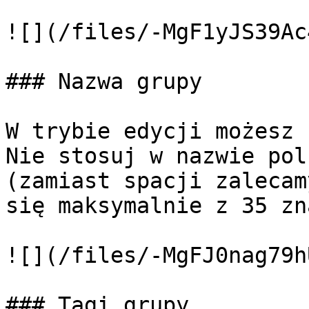
![](/files/-MgF1yJS39Ac
### Nazwa grupy

W trybie edycji możesz 
Nie stosuj w nazwie pol
(zamiast spacji zalecam
się maksymalnie z 35 zn
![](/files/-MgFJ0nag79h
### Tagi grupy
